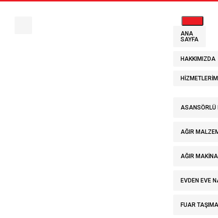
ANA
SAYFA
HAKKIMIZDA
HIZMETLERIM
Tag :
ASANSÖRLÜ 
AĞIR MALZE
Taşıma
AĞIR MAKINA
EVDEN EVE N
Firmaları
FUAR TAŞIMA