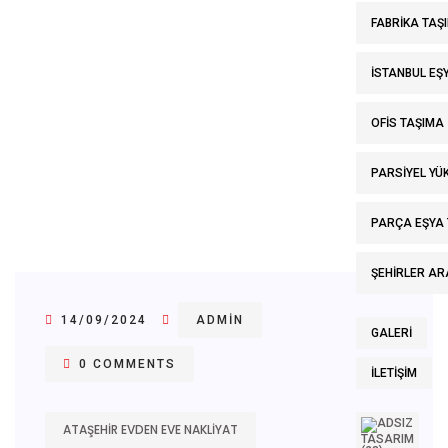
FABRIKA TAŞI
İSTANBUL E
OFIS TAŞIMA
PARSIYEL YÜK
PARÇA EŞYA
ŞEHIRLER AR
14/09/2024
ADMIN
GALERI
0 COMMENTS
İLETIŞIM
ATAŞEHIR EVDEN EVE NAKLIYAT