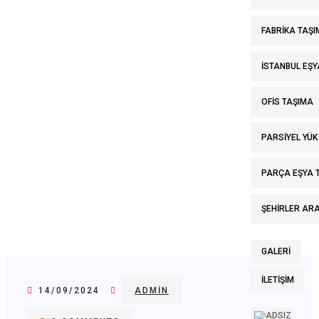
Taşıma
FABRIKA TAŞI
İSTANBUL EŞ
OFIS TAŞIMA
PARSIYEL YÜK
PARÇA EŞYA 
ŞEHIRLER ARA
GALERI
İLETIŞIM
14/09/2024
ADMIN