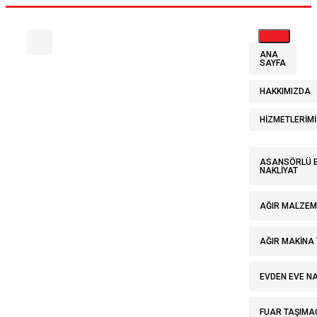
ANA
SAYFA
HAKKIMIZDA
HIZMETLERIMI
Tag :
ASANSÖRLÜ E
NAKLIYAT
AĞIR MALZEM
Şehirler
AĞIR MAKINA
Arası Eşya
EVDEN EVE NA
FUAR TAŞIMAC